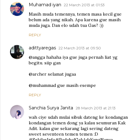
Muhamad iyan
22 March 2013 at 01:53
Masih muda temennya, temen masa kecil gue
belum ada yang nikah. Apa karena gue masih
muda juga. Dan elo udah tua Gas? :))
REPLY
adittyaregas
22 March 2013 at 09:50
@angga hahaha iya gue juga pernah liat yg
begitu. siip gan
@archer selamat jugaa
@muhammad gue masih esempe
REPLY
Sanchia Surya Janita
28 March 2013 at 21:13
wah ciye udah mulai sibuk dateng ke kondangan
kondangan temen dong ya kalau seumuran Kak
Adit. kalau gue sekarang lagi sering dateng
sweet seventeen temen temen :D
#SekilasInfo#PadahalGakAdaYangNanya