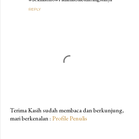
REPLY
Terima Kasih sudah membaca dan berkunjung,
mari berkenalan :
Profile Penulis
P
o
s