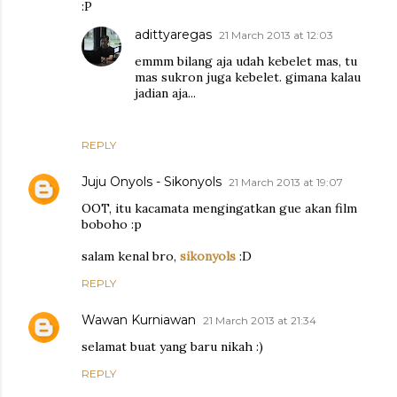
:P
adittyaregas
21 March 2013 at 12:03
emmm bilang aja udah kebelet mas, tu
mas sukron juga kebelet. gimana kalau
jadian aja...
REPLY
Juju Onyols - Sikonyols
21 March 2013 at 19:07
OOT, itu kacamata mengingatkan gue akan film
boboho :p
salam kenal bro,
sikonyols
:D
REPLY
Wawan Kurniawan
21 March 2013 at 21:34
selamat buat yang baru nikah :)
REPLY