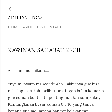
Skip to main content
ADITTYA RÉGAS
HOME
PROFILE & CONTACT
KAWINAN SAHABAT KECIL
Assalam’mualaikum....
*nyium-nyium ms word* Ahh... akhirnya gue bisa
nulis lagi, setelah melihat postingan bulan kemarin
gue cuman buat satu postingan.
Dan somplaknya
Kemungkinan besar cuman 0,5:10 yang tanya
kenapa gue jadi jarang banget belakangan