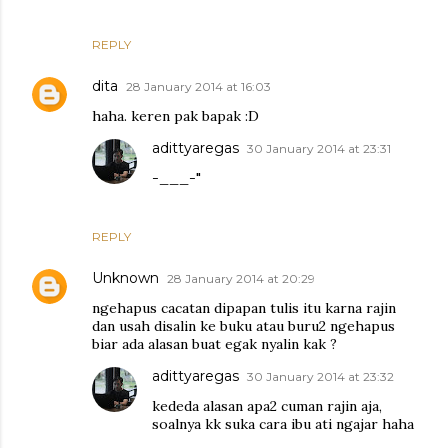
REPLY
dita
28 January 2014 at 16:03
haha. keren pak bapak :D
adittyaregas
30 January 2014 at 23:31
-___-"
REPLY
Unknown
28 January 2014 at 20:29
ngehapus cacatan dipapan tulis itu karna rajin
dan usah disalin ke buku atau buru2 ngehapus
biar ada alasan buat egak nyalin kak ?
adittyaregas
30 January 2014 at 23:32
kededa alasan apa2 cuman rajin aja,
soalnya kk suka cara ibu ati ngajar haha