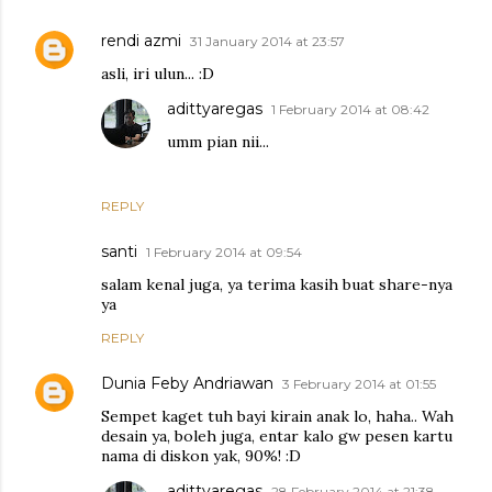
rendi azmi
31 January 2014 at 23:57
asli, iri ulun... :D
adittyaregas
1 February 2014 at 08:42
umm pian nii...
REPLY
santi
1 February 2014 at 09:54
salam kenal juga, ya terima kasih buat share-nya
ya
REPLY
Dunia Feby Andriawan
3 February 2014 at 01:55
Sempet kaget tuh bayi kirain anak lo, haha.. Wah
desain ya, boleh juga, entar kalo gw pesen kartu
nama di diskon yak, 90%! :D
adittyaregas
28 February 2014 at 21:38