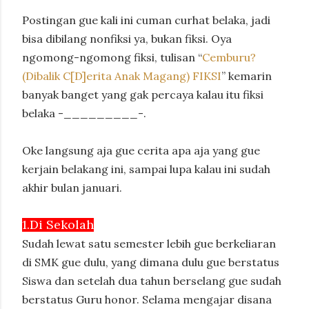
Postingan gue kali ini cuman curhat belaka, jadi
bisa dibilang nonfiksi ya, bukan fiksi. Oya
ngomong-ngomong fiksi, tulisan “
Cemburu?
(Dibalik C[D]erita Anak Magang) FIKSI
” kemarin
banyak banget yang gak percaya kalau itu fiksi
belaka -_________-.
Oke langsung aja gue cerita apa aja yang gue
kerjain belakang ini, sampai lupa kalau ini sudah
akhir bulan januari.
1.Di Sekolah
Sudah lewat satu semester lebih gue berkeliaran
di SMK gue dulu, yang dimana dulu gue berstatus
Siswa dan setelah dua tahun berselang gue sudah
berstatus Guru honor. Selama mengajar disana