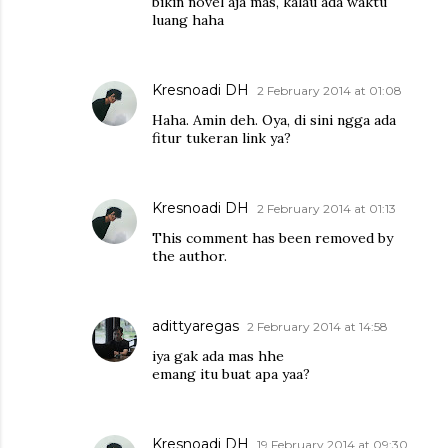
bikin novel aja mas, kalau ada waktu
luang haha
Kresnoadi DH
2 February 2014 at 01:08
Haha. Amin deh. Oya, di sini ngga ada
fitur tukeran link ya?
Kresnoadi DH
2 February 2014 at 01:13
This comment has been removed by
the author.
adittyaregas
2 February 2014 at 14:58
iya gak ada mas hhe
emang itu buat apa yaa?
Kresnoadi DH
19 February 2014 at 09:30