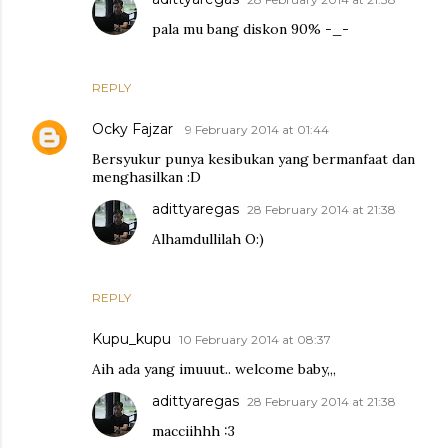
pala mu bang diskon 90% -_-
REPLY
Ocky Fajzar
9 February 2014 at 01:44
Bersyukur punya kesibukan yang bermanfaat dan
menghasilkan :D
adittyaregas
28 February 2014 at 21:38
Alhamdullilah O:)
REPLY
Kupu_kupu
10 February 2014 at 08:37
Aih ada yang imuuut.. welcome baby,,,
adittyaregas
28 February 2014 at 21:38
macciihhh :3