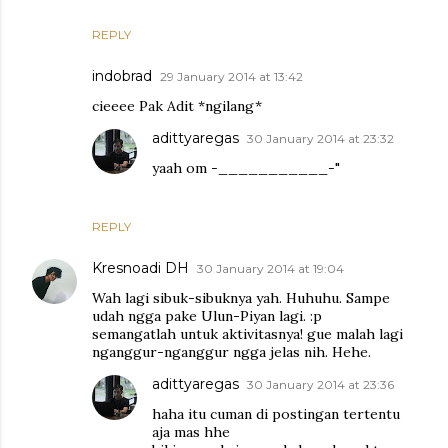
REPLY
indobrad
29 January 2014 at 13:42
cieeee Pak Adit *ngilang*
adittyaregas
30 January 2014 at 23:32
yaah om -___________-"
REPLY
Kresnoadi DH
30 January 2014 at 19:04
Wah lagi sibuk-sibuknya yah. Huhuhu. Sampe
udah ngga pake Ulun-Piyan lagi. :p
semangatlah untuk aktivitasnya! gue malah lagi
nganggur-nganggur ngga jelas nih. Hehe.
adittyaregas
30 January 2014 at 23:36
haha itu cuman di postingan tertentu
aja mas hhe