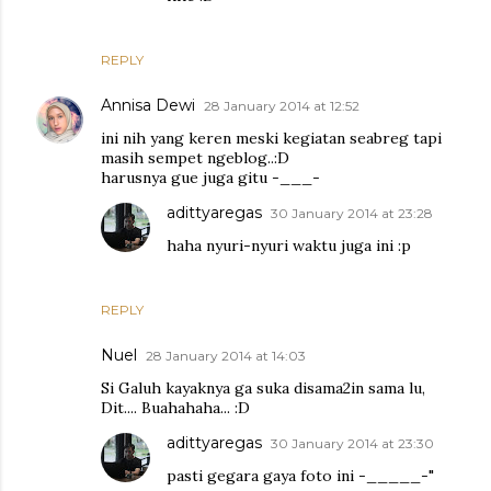
REPLY
Annisa Dewi
28 January 2014 at 12:52
ini nih yang keren meski kegiatan seabreg tapi
masih sempet ngeblog..:D
harusnya gue juga gitu -___-
adittyaregas
30 January 2014 at 23:28
haha nyuri-nyuri waktu juga ini :p
REPLY
Nuel
28 January 2014 at 14:03
Si Galuh kayaknya ga suka disama2in sama lu,
Dit.... Buahahaha... :D
adittyaregas
30 January 2014 at 23:30
pasti gegara gaya foto ini -_____-"