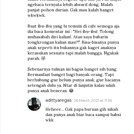
ngebaca ternyata lebih absurd dong. Malah
panjat pohon durian. Gak mau kalah banget
wkwkwk.
Buat ibu-ibu yang lu temuin di cafe semoga aja
dia baca komentar ini : "Hei ibu-ibu!. Tolong
muhasabah diri kalian!. Atau saya bubarin
tongkrongan kalian mau?!". Bisa-bisanya punya
anak seperti itu bukannya gak kaget anaknya
kerasukan sesuatu tapi malah bangga. Ngakak
parah. 🤣
Sebenarnya tulisan ini bagus banget sih bang.
Bermanfaat banget bagi banyak orang. Tapi
berhubung gue belum punya anak, gue bacanya
setengah dulu ya. Ntar di lanjutin kalau udah
punya anak beneran. 😂
adittyaregas
26 March 2021 at 11:36
Heheee... Gak papa buruan gih nikah
dan punya anak biar baca sampai habsi
wkk