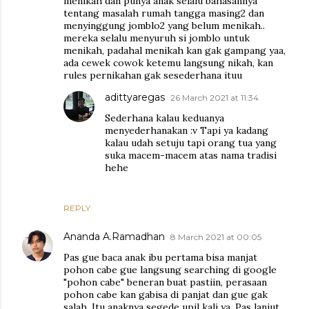
menikah dan punya anak selalu bahasannya
tentang masalah rumah tangga masing2 dan
menyinggung jomblo2 yang belum menikah..
mereka selalu menyuruh si jomblo untuk
menikah, padahal menikah kan gak gampang yaa,
ada cewek cowok ketemu langsung nikah, kan
rules pernikahan gak sesederhana ituu
adittyaregas
26 March 2021 at 11:34
Sederhana kalau keduanya
menyederhanakan :v Tapi ya kadang
kalau udah setuju tapi orang tua yang
suka macem-macem atas nama tradisi
hehe
REPLY
Ananda A.Ramadhan
8 March 2021 at 00:05
Pas gue baca anak ibu pertama bisa manjat
pohon cabe gue langsung searching di google
"pohon cabe" beneran buat pastiin, perasaan
pohon cabe kan gabisa di panjat dan gue gak
salah. Itu anaknya segede upil kali ya. Pas lanjut