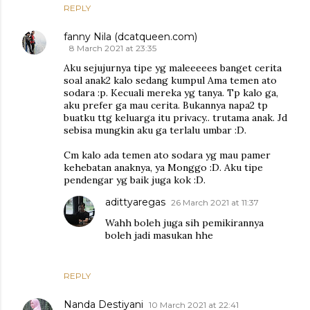
REPLY
fanny Nila (dcatqueen.com)
8 March 2021 at 23:35
Aku sejujurnya tipe yg maleeeees banget cerita
soal anak2 kalo sedang kumpul Ama temen ato
sodara :p. Kecuali mereka yg tanya. Tp kalo ga,
aku prefer ga mau cerita. Bukannya napa2 tp
buatku ttg keluarga itu privacy.. trutama anak. Jd
sebisa mungkin aku ga terlalu umbar :D.
Cm kalo ada temen ato sodara yg mau pamer
kehebatan anaknya, ya Monggo :D. Aku tipe
pendengar yg baik juga kok :D.
adittyaregas
26 March 2021 at 11:37
Wahh boleh juga sih pemikirannya
boleh jadi masukan hhe
REPLY
Nanda Destiyani
10 March 2021 at 22:41