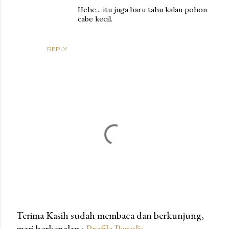
Hehe... itu juga baru tahu kalau pohon
cabe kecil.
REPLY
Terima Kasih sudah membaca dan berkunjung,
mari berkenalan :
Profile Penulis
P