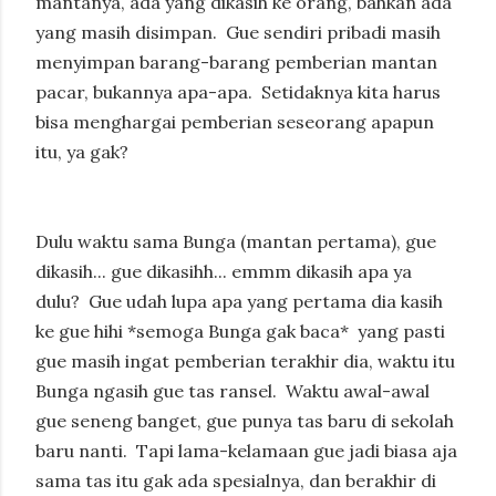
mantanya, ada yang dikasih ke orang, bahkan ada
yang masih disimpan.
Gue sendiri pribadi masih
menyimpan barang-barang pemberian mantan
pacar, bukannya apa-apa.
Setidaknya kita harus
bisa menghargai pemberian seseorang apapun
itu, ya gak?
Dulu waktu sama Bunga (mantan pertama), gue
dikasih... gue dikasihh... emmm dikasih apa ya
dulu?
Gue udah lupa apa yang pertama dia kasih
ke gue hihi *semoga Bunga gak baca*
yang pasti
gue masih ingat pemberian terakhir dia, waktu itu
Bunga ngasih gue tas ransel.
Waktu awal-awal
gue seneng banget, gue punya tas baru di sekolah
baru nanti.
Tapi lama-kelamaan gue jadi biasa aja
sama tas itu gak ada spesialnya, dan berakhir di