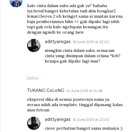
kalo cinta dalam saku ada gak ya? hahaha
iya betul banget kebetulan tadi abis bongkar2
lemari beres 2 eh keinget sama si mantan karena
baju pemberiannya hiks >< gak dipake lagi sihh
tapi gak rela kalo ngelupain kenangan itu
dengan ngasih ke orang laen
adittyaregas
16 June 2013 at 22:02
mungkin cinta dalam saku, semacam
cinta yang disimpan dalam celana *loh?
kenapa gak dipake lagi mas?
REPLY
TUKANG CoLoNG
14 June 2013 at 14:48
ekspresi dika di semua posternya sama ya.
serasa udah ada template. tinggal dipasang kalau
mau fotoan
adittyaregas
16 June 2013 at 22:03
cieee perhatian banget sama mukanya ;)