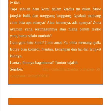
twitter.
Tapi sebuah batu koral dalam kardus itu bikin Miko
jungkir balik dan tunggang langgang. Apakah memang
cinta bisa apa adanya? Atau harusnya, ada apanya? Zona
nyaman yang sesungguhnya atau ruang penuh resiko
yang harus selalu tumbuh?
Gara-gara batu koral? Lucu amat. Ya, cinta memang ajaib.
Isinya bisa komedi, mantan, kenangan dan hal-hal lengket
lainnya.
Lantas, filmnya bagaimana? Tonton sajalah.
Sumber:
http://cintadalamkardus.com/page-58-
synopsis#.Ubfoq9hN01I