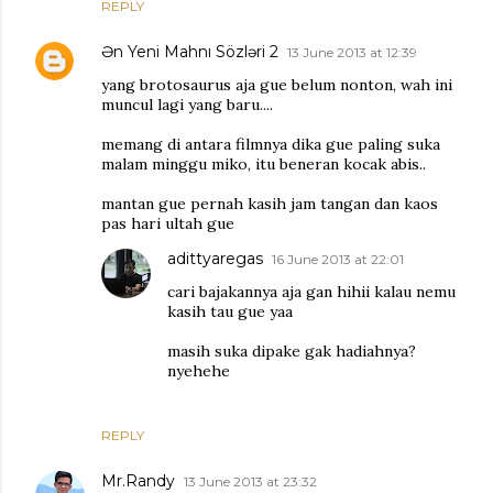
REPLY
Ən Yeni Mahnı Sözləri 2
13 June 2013 at 12:39
yang brotosaurus aja gue belum nonton, wah ini
muncul lagi yang baru....
memang di antara filmnya dika gue paling suka
malam minggu miko, itu beneran kocak abis..
mantan gue pernah kasih jam tangan dan kaos
pas hari ultah gue
adittyaregas
16 June 2013 at 22:01
cari bajakannya aja gan hihii kalau nemu
kasih tau gue yaa
masih suka dipake gak hadiahnya?
nyehehe
REPLY
Mr.Randy
13 June 2013 at 23:32