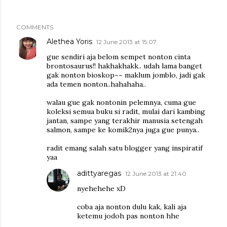
COMMENTS
Alethea Yoris
12 June 2013 at 15:07
gue sendiri aja belom sempet nonton cinta
brontosaurus!! hakhakhakk.. udah lama banget
gak nonton bioskop~~ maklum jomblo, jadi gak
ada temen nonton..hahahaha..
walau gue gak nontonin pelemnya, cuma gue
koleksi semua buku si radit, mulai dari kambing
jantan, sampe yang terakhir manusia setengah
salmon, sampe ke komik2nya juga gue punya..
radit emang salah satu blogger yang inspiratif
yaa
adittyaregas
12 June 2013 at 21:40
nyehehehe xD
coba aja nonton dulu kak, kali aja
ketemu jodoh pas nonton hhe