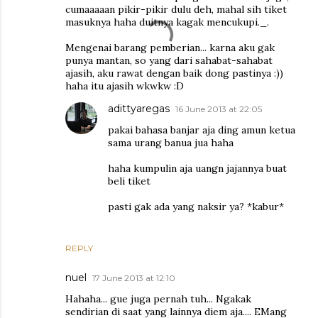
cumaaaaan pikir-pikir dulu deh, mahal sih tiket
masuknya haha duitnya kagak mencukupi._.
Mengenai barang pemberian... karna aku gak
punya mantan, so yang dari sahabat-sahabat
ajasih, aku rawat dengan baik dong pastinya :))
haha itu ajasih wkwkw :D
adittyaregas
16 June 2013 at 22:05
pakai bahasa banjar aja ding amun ketua
sama urang banua jua haha
haha kumpulin aja uangn jajannya buat
beli tiket
pasti gak ada yang naksir ya? *kabur*
REPLY
nuel
17 June 2013 at 12:10
Hahaha... gue juga pernah tuh... Ngakak
sendirian di saat yang lainnya diem aja.... EMang