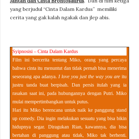
Jantan dan Cinta Brontosaurus
.
Dan di film ketiga
yang berjudul “Cinta Dalam Kardus”
memiliki
cerita yang gak kalah ngakak dan jlep abis.
Syipnosisi – Cinta Dalam Kardus
Film ini bercerita tentang Miko, orang yang percaya
bahwa cinta itu menuntut dan tidak pernah bisa menerima
seseorang apa adanya.
I love you just the way you are
itu
justru tanda buat berpisah. Dan persis itulah yang ia
rasakan saat ini, pada hubungannya dengan Putri. Miko
mulai mempertimbangkan untuk putus.
Hari itu Miko berencana untuk naik ke panggung stand
up comedy. Dia ingin melakukan sesuatu yang bisa bikin
hidupnya segar. Diragukan Rian, kawannya, dia bisa
bertahan di panggung atau tidak, Miko tak berhenti.