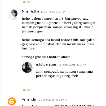
REPLY
Nha Ridha
12 June 2013 at 19:47
hehe, dalem banget itu arti barang-barang
mantan; gue dulu pernah diberi gelang sebagai
hadiah perpisahan. sampe sekarang itu masih
jadi jimat gue.
hehe, semoga ada mood nonton nih, tau ajalah
gas; bioskop muahal...dan ini masih masa-masa
final test
semoga gue bisa nonton amiiin
adittyaregas
12 June 2013 at 21:44
amin semoga bisa nonton sama yang
pernah ngasih gelang #eh
REPLY
Amanda
12 June 2013 at 23:40