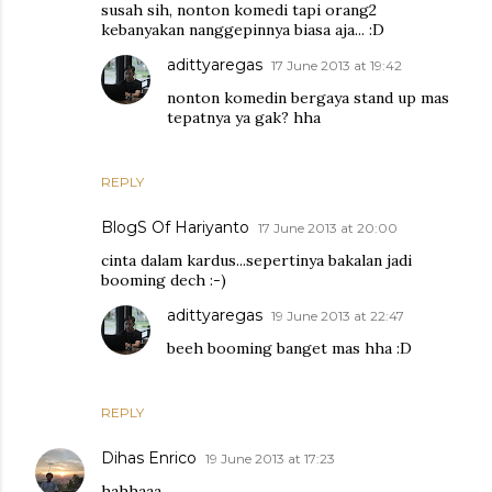
susah sih, nonton komedi tapi orang2
kebanyakan nanggepinnya biasa aja... :D
adittyaregas
17 June 2013 at 19:42
nonton komedin bergaya stand up mas
tepatnya ya gak? hha
REPLY
BlogS Of Hariyanto
17 June 2013 at 20:00
cinta dalam kardus...sepertinya bakalan jadi
booming dech :-)
adittyaregas
19 June 2013 at 22:47
beeh booming banget mas hha :D
REPLY
Dihas Enrico
19 June 2013 at 17:23
hahhaaa...