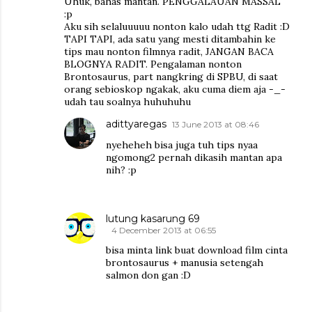
Uhuk, bahas mantan. PENGGALAUAN MASSAL
:p
Aku sih selaluuuuu nonton kalo udah ttg Radit :D
TAPI TAPI, ada satu yang mesti ditambahin ke
tips mau nonton filmnya radit, JANGAN BACA
BLOGNYA RADIT. Pengalaman nonton
Brontosaurus, part nangkring di SPBU, di saat
orang sebioskop ngakak, aku cuma diem aja -_-
udah tau soalnya huhuhuhu
adittyaregas
13 June 2013 at 08:46
nyeheheh bisa juga tuh tips nyaa
ngomong2 pernah dikasih mantan apa
nih? :p
lutung kasarung 69
4 December 2013 at 06:55
bisa minta link buat download film cinta
brontosaurus + manusia setengah
salmon don gan :D