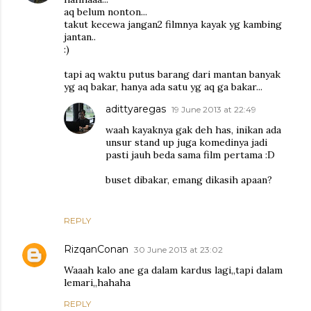
aq belum nonton...
takut kecewa jangan2 filmnya kayak yg kambing
jantan..
:)
tapi aq waktu putus barang dari mantan banyak
yg aq bakar, hanya ada satu yg aq ga bakar...
adittyaregas
19 June 2013 at 22:49
waah kayaknya gak deh has, inikan ada
unsur stand up juga komedinya jadi
pasti jauh beda sama film pertama :D
buset dibakar, emang dikasih apaan?
REPLY
RizqanConan
30 June 2013 at 23:02
Waaah kalo ane ga dalam kardus lagi,,tapi dalam
lemari,,hahaha
REPLY