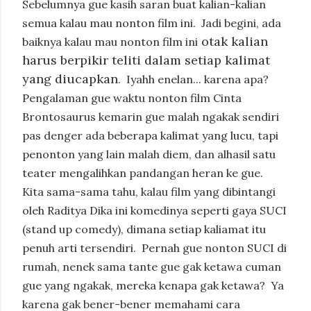
Sebelumnya gue kasih saran buat kalian-kalian
semua kalau mau nonton film ini.
Jadi begini, ada
otak kalian
baiknya kalau mau nonton film ini
harus berpikir teliti dalam setiap kalimat
yang diucapkan
.
Iyahh enelan... karena apa?
Pengalaman gue waktu nonton film Cinta
Brontosaurus kemarin gue malah ngakak sendiri
pas denger ada beberapa kalimat yang lucu, tapi
penonton yang lain malah diem, dan alhasil satu
teater mengalihkan pandangan heran ke gue.
Kita sama-sama tahu, kalau film yang dibintangi
oleh Raditya Dika ini komedinya seperti gaya SUCI
(stand up comedy), dimana setiap kaliamat itu
penuh arti tersendiri.
Pernah gue nonton SUCI di
rumah, nenek sama tante gue gak ketawa cuman
gue yang ngakak, mereka kenapa gak ketawa?
Ya
karena gak bener-bener memahami cara