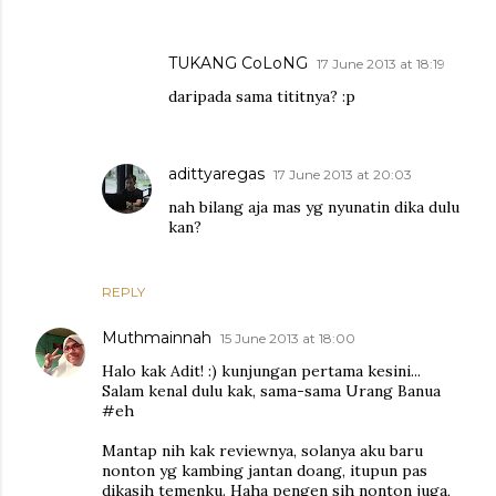
TUKANG CoLoNG
17 June 2013 at 18:19
daripada sama tititnya? :p
adittyaregas
17 June 2013 at 20:03
nah bilang aja mas yg nyunatin dika dulu
kan?
REPLY
Muthmainnah
15 June 2013 at 18:00
Halo kak Adit! :) kunjungan pertama kesini...
Salam kenal dulu kak, sama-sama Urang Banua
#eh
Mantap nih kak reviewnya, solanya aku baru
nonton yg kambing jantan doang, itupun pas
dikasih temenku. Haha pengen sih nonton juga,