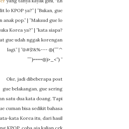
ter
yang tanya kayak gini, “Eh
dit lo KPOP ya?” | ”Bukan, gue
n anak pop.” | ”Maksud gue lo
suka Korea ya?” | ”kata siapa?
at gue udah nggak korengan
lagi.” | ”@#$!&%---
(
^
◎
￣
)====
)>_<”)
”
￣
◎
Oke, jadi dibeberapa post
gue belakangan, gue sering
an satu dua kata doang. Tapi
ue cuman bisa sedikit bahasa
a-kata Korea itu, dari hasil
ang KPOP, coba aja kalian cek