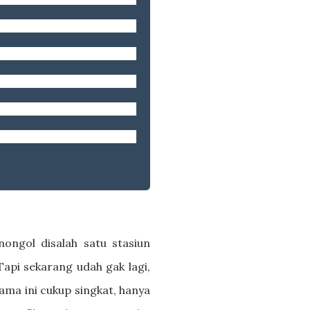
aran, termasuk biaya
-Eun sadar dirinya telah
leh Young-Jae. Keduanya
bekerja sebagai pembantu
ya. Dari sinilah kisah
nongol disalah satu stasiun
Tapi sekarang udah gak lagi,
ama ini cukup singkat, hanya