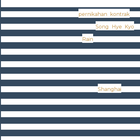
Sinopsis
Drama ini bercerita tentang
pernikahan kontrak
ant
wanita biasa bernama Han Ji-Eun (
Song Hye Kyo
) 
aktor bernama Lee Young-Jae (
Rain
). Han Ji-Eun, seo
penulis naskah, tinggal di rumah bernama Full H
yang dibangun oleh ayahnya. Pada suatu hari, Ji
ditipu oleh dua orang temannya. Ia dibohongi te
memenangi liburan serba gratis ke
Shanghai
. Di d
pesawat, Ji-Eun duduk berdampingan dengan Young-
seorang aktor terkenal dan tampan. Keduanya men
saling mengenal setelah Ji-Eun muntah di kemeja You
Eun kehabisan uang dan harus meminjam uang ke