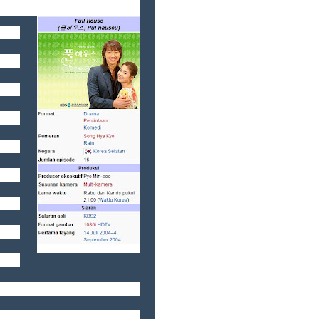
ara
dan
rang
ouse
-Eun
lah
alam
Jae,
jadi
ng-Jae. Di Shanghai, Ji-
pada Young-Jae. Kedua