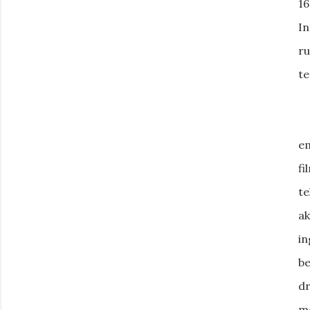
16
In
ru
te
em
fi
te
ak
i
be
d
me