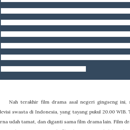
teman yang menipunya mengatakan semua pengelu
makan sudah ditanggung. Setiba kembali di Korea, Ji
ditipu, dan rumah tempat tinggalnya sudah dibeli o
setuju untuk tinggal di satu rumah, asalkan Ji-Eun 
rumah tangga agar bisa mendapatkan kembali rumahn
percintaan drama komedi ini dimulai.
Nah terakhir film drama asal negeri gingseng ini, 
levisi swasta di Indonesia, yang tayang pukul 20.00 WIB. 
rna udah tamat, dan diganti sama film drama lain. Film dr