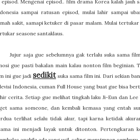
 episod. Mengenai episod.. film drama Korea kalah jauh 
donesia sampai ratusan episod, mulai lahir sampai uba
mah sakit, samapi ketuker di pasar malam. Mulai tertuka
rtukar seasone santaklaus.
Jujur saja gue sebelumnya gak terlalu suka sama fi
osi gue pasti bakalan main kalau nonton film beginian. 
sedikit
lm ini gue jadi
suka sama film ini. Dari sekian b
levisi Indonesia, cuman Full House yang buat gue bisa ber
hir cerita. Setiap gue melihat tingkah laku Ji-Eun dan Le
nget sama someone, dan kembali kemasa yang entah sur
rdua terlihat selalu tidak akur, tapi karna ketidak aku
rama ini menjadi layak untuk ditonton. Pertengkaran k
mbalas apabila ada yang usil, saling menyimpan cemburu, d