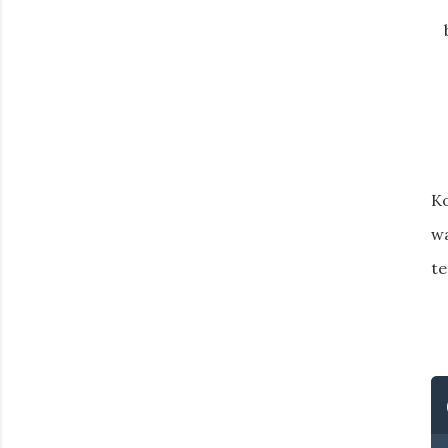
Ko
wa
te