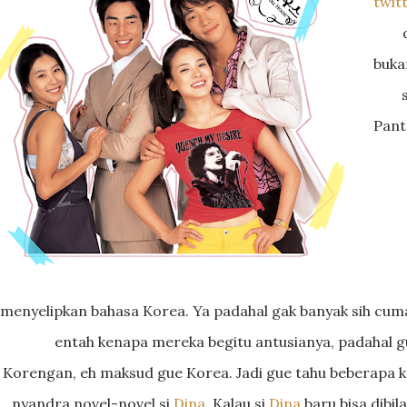
twit
buka
Pant
menyelipkan bahasa Korea. Ya padahal gak banyak sih cum
entah kenapa mereka begitu antusianya, padahal g
Korengan, eh maksud gue Korea. Jadi gue tahu beberapa kat
nyandra novel-novel si
Dina
. Kalau si
Dina
baru bisa dibil