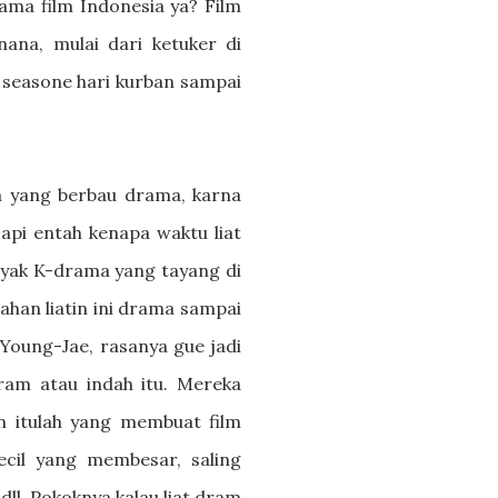
sama film Indonesia ya? Film
nana, mulai dari ketuker di
r seasone hari kurban sampai
lm yang berbau drama, karna
Tapi entah kenapa waktu liat
anyak K-drama yang tayang di
tahan liatin ini drama sampai
e Young-Jae, rasanya gue jadi
am atau indah itu. Mereka
ran itulah yang membuat film
ecil yang membesar, saling
ll. Pokoknya kalau liat dram