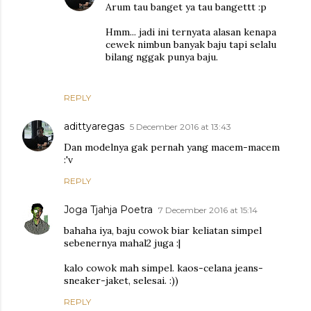
Arum tau banget ya tau bangettt :p
Hmm... jadi ini ternyata alasan kenapa
cewek nimbun banyak baju tapi selalu
bilang nggak punya baju.
REPLY
adittyaregas
5 December 2016 at 13:43
Dan modelnya gak pernah yang macem-macem
:'v
REPLY
Joga Tjahja Poetra
7 December 2016 at 15:14
bahaha iya, baju cowok biar keliatan simpel
sebenernya mahal2 juga :|
kalo cowok mah simpel. kaos-celana jeans-
sneaker-jaket, selesai. :))
REPLY