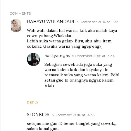
COMMENTS
RAHAYU WULANDARI
3 December 2016 at 11:33
Wah wah, dalam hal warna, kok aku malah kaya
cowo ya bang.Wkakaka
Lebih suka warna gelap. Biru, abu-abu, item,
cokelat. Gasuka warna yang ngejreng:(
adittyaregas
5 December 2016 at 13:34
Sebagian cewek ada juga suka yang
warna kalem kok dan kayaknya lo
termasuk suka yang warna kalem. Pdhl
setau gue lo orangnya nggak kalem
#lah
REPLY
STONKIDS
3 December 2016 at 14:35
setujuu ane gan :D bener banget yang cowok,,,
salam kenal gan..