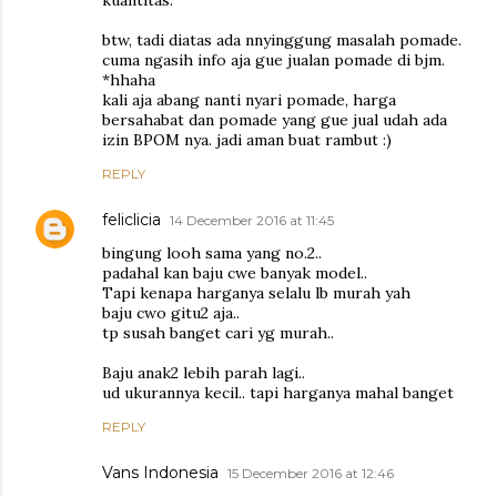
btw, tadi diatas ada nnyinggung masalah pomade.
cuma ngasih info aja gue jualan pomade di bjm.
*hhaha
kali aja abang nanti nyari pomade, harga
bersahabat dan pomade yang gue jual udah ada
izin BPOM nya. jadi aman buat rambut :)
REPLY
feliclicia
14 December 2016 at 11:45
bingung looh sama yang no.2..
padahal kan baju cwe banyak model..
Tapi kenapa harganya selalu lb murah yah
baju cwo gitu2 aja..
tp susah banget cari yg murah..
Baju anak2 lebih parah lagi..
ud ukurannya kecil.. tapi harganya mahal banget
REPLY
Vans Indonesia
15 December 2016 at 12:46