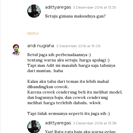
adittyaregas
5 December 2016 at 13:35
Setuju gimana maksudnya gan?
REPLY
andi nugraha
3 December 2016 at 19:06
Betul juga sih perbenadaannya :)
tentang warna aku setuju, harga apalagi :)
Tapi mas Adit ini masalah harga saja tahunya
dari mantan.. haha
Kalau aku tahu dari teman itu lebih mahal
dibandingkan cowok..
Karena cewek cenderung beli itu melihat model,
dan bagusnya baju, dan cowok cenderung
melihat harga terlebih dahulu.. wkwk
Tapi tidak semuanya seperti itu juga sih :)
adittyaregas
5 December 2016 at 13:38
Yap! Rata-rata baju aku warna gelap