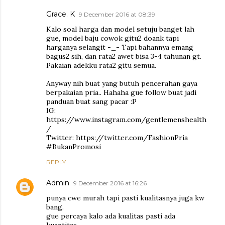
Grace. K
9 December 2016 at 08:39
Kalo soal harga dan model setuju banget lah
gue, model baju cowok gitu2 doank tapi
harganya selangit -_- Tapi bahannya emang
bagus2 sih, dan rata2 awet bisa 3-4 tahunan gt.
Pakaian adekku rata2 gitu semua.
Anyway nih buat yang butuh pencerahan gaya
berpakaian pria.. Hahaha gue follow buat jadi
panduan buat sang pacar :P
IG:
https://www.instagram.com/gentlemenshealth
/
Twitter: https://twitter.com/FashionPria
#BukanPromosi
REPLY
Admin
9 December 2016 at 16:26
punya cwe murah tapi pasti kualitasnya juga kw
bang.
gue percaya kalo ada kualitas pasti ada
kuantitas.