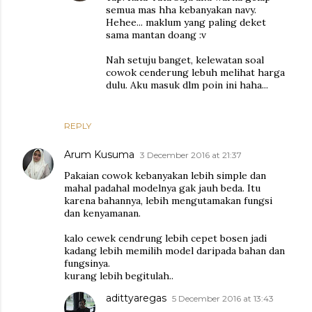
semua mas hha kebanyakan navy.
Hehee... maklum yang paling deket
sama mantan doang :v
Nah setuju banget, kelewatan soal
cowok cenderung lebuh melihat harga
dulu. Aku masuk dlm poin ini haha...
REPLY
Arum Kusuma
3 December 2016 at 21:37
Pakaian cowok kebanyakan lebih simple dan
mahal padahal modelnya gak jauh beda. Itu
karena bahannya, lebih mengutamakan fungsi
dan kenyamanan.
kalo cewek cendrung lebih cepet bosen jadi
kadang lebih memilih model daripada bahan dan
fungsinya.
kurang lebih begitulah..
adittyaregas
5 December 2016 at 13:43